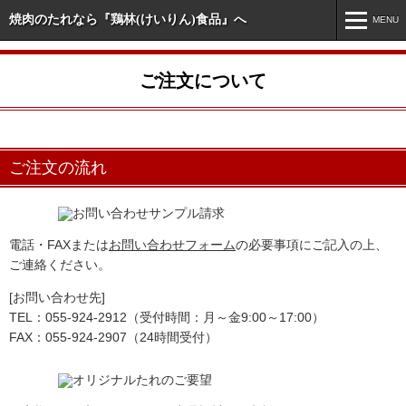
焼肉のたれなら『鶏林(けいりん)食品』へ
MENU
MENU
ご注文について
ホーム
新着情報
ご注文の流れ
市販商品情報
業務用商品情報
オリジナル・特注商品
電話・FAXまたは
お問い合わせフォーム
の必要事項にご記入の上、
ご連絡ください。
会社案内
[お問い合わせ先]
お問い合わせ
TEL：055-924-2912（受付時間：月～金9:00～17:00）
FAX：055-924-2907（24時間受付）