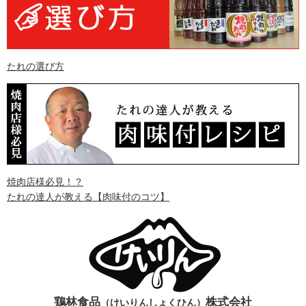
たれの選び方
焼肉店様必見！？
たれの達人が教える
【肉味付のコツ】
鶏林食品
株式会社
（けいりんしょくひん）