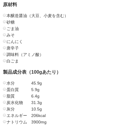
原材料
本醸造醤油（大豆、小麦を含む）
砂糖
ごま油
みそ
にんにく
唐辛子
調味料（アミノ酸）
白ごま
製品成分表（100gあたり）
水分 45.9g
蛋白質 5.9g
脂質 6.4g
炭水化物 31.3g
灰分 10.5g
エネルギー 206kcal
ナトリウム 3900mg