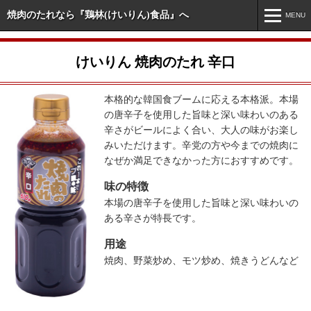
焼肉のたれなら『鶏林(けいりん)食品』へ
MENU
MENU
けいりん 焼肉のたれ 辛口
ホーム
新着情報
本格的な韓国食ブームに応える本格派。本場
の唐辛子を使用した旨味と深い味わいのある
市販商品情報
辛さがビールによく合い、大人の味がお楽し
みいただけます。辛党の方や今までの焼肉に
業務用商品情報
なぜか満足できなかった方におすすめです。
オリジナル・特注商品
味の特徴
本場の唐辛子を使用した旨味と深い味わいの
会社案内
ある辛さが特長です。
お問い合わせ
用途
焼肉、野菜炒め、モツ炒め、焼きうどんなど