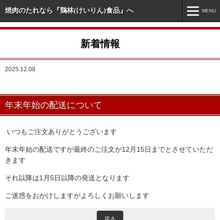
焼肉のたれなら『鶏林(けいりん)食品』へ
MENU
MENU
新着情報
ホーム
2025.12.08
新着情報
市販商品情報
年末年始の配送について
業務用商品情報
オリジナル・特注商品
いつもご注文ありがとうございます
年末年始の配送ですが最終のご注文が12月15日までとさせていただ
会社案内
きます
お問い合わせ
それ以降は1月5日以降の発送となります
ご迷惑をおかけしますがよろしくお願いします
戻る