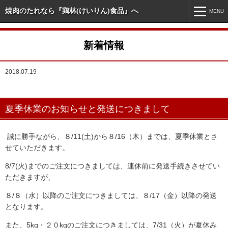
焼肉のたれなら『鶏林(けいりん)食品』へ
MENU
MENU
新着情報
ホーム
2018.07.19
新着情報
市販商品情報
夏季休業のお知らせと発送につきまして
業務用商品情報
オリジナル・特注商品
誠に勝手ながら、８/11(土)から８/16（木）までは、夏季休業とさ
せていただきます。
会社案内
8/7(火)までのご注文につきましては、連休前に発送手続きさせてい
ただきますが、
お問い合わせ
８/８（水）以降のご注文につきましては、８/17（金）以降の発送
となります。
また、5kg・２０kgのご注文につきましては、7/31（火）が夏休み