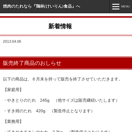
焼肉のたれなら『鶏林(けいりん)食品』へ
MENU
MENU
新着情報
ホーム
2013.04.06
新着情報
市販商品情報
販売終了商品のおしらせ
業務用商品情報
オリジナル・特注商品
以下の商品は、６月末を持って販売を終了させていただきます。
【家庭用】
会社案内
・やきとりのたれ 245g （他サイズは販売継続いたします）
お問い合わせ
・すき焼のたれ 420g （製造停止となります）
【業務用】