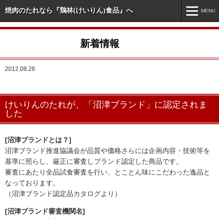
焼肉のたれなら『鶏林(けいりん)食品』へ
MENU
MENU
新着情報
ホーム
2012.08.26
新着情報
市販商品情報
けいりんのたれが、「沼津ブランド」に認定されま
業務用商品情報
した
オリジナル・特注商品
[沼津ブランドとは？]
会社案内
沼津ブランド推進協議会が品質や価格さらには企画内容・技術等を
基準に照らし、厳正に審査しブランド認定した商品です。
お問い合わせ
審査にあたり全品試食審査を行い、とことん味にこだわった逸品と
なっております。
（沼津ブランド認定品カタログより）
[沼津ブランド審査機関名]