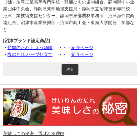
（独）沼津工業高等専門学校・静浦ひもの協同組合、静岡県中小企
業団体中央会、静岡県東部地域支援局・静岡県立沼津技術専門校、
沼津工業技術支援センター、静岡県東部農林事務所・沼津漁仲買商
協組合、沼津市産業振興部・沼津市商工会・東海大学開発工学部な
ど
[沼津ブランド認定商品]
・
焼肉のたれ しょうゆ味
・・・
紹介ページ
・
塩のたれ ハーブ仕立て
・・・
紹介ページ
戻る
美味しさの秘密・選ばれる理由