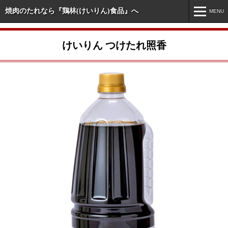
焼肉のたれなら『鶏林(けいりん)食品』へ
MENU
MENU
けいりん つけたれ照香
ホーム
新着情報
市販商品情報
業務用商品情報
オリジナル・特注商品
会社案内
お問い合わせ